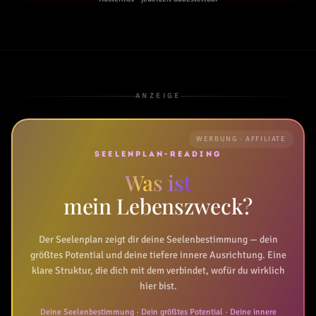
ANZEIGE
WERBUNG · AFFILIATE
SEELENPLAN-READING
Was ist
mein Lebenszweck?
Der Seelenplan zeigt dir deine Seelenbestimmung — dein
größtes Potential und deine tiefere innere Ausrichtung. Eine
klare Struktur, die dich mit dem verbindet, wofür du wirklich
hier bist.
Deine Seelenbestimmung · Dein größtes Potential · Deine innere