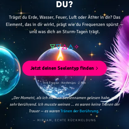
du?
Trägst du Erde, Wasser, Feuer, Luft oder Äther in dir? Das
Element, das in dir wirkt, prägt wie du Frequenzen spürst —
und was dich an Sturm-Tagen trägt.
🜃
🜄
🜂
🜁
✧
Jetzt deinen Seelentyp finden
In 6 Fragen · Kostenlos · 2 Min
„Der Moment, als ich meinen Seelennamen gelesen habe, war
sehr berührend. Ich musste weinen … es waren keine Tränen der
Trauer — es waren
Tränen der Berührung
."
— MIRJAM, ECHTE RÜCKMELDUNG