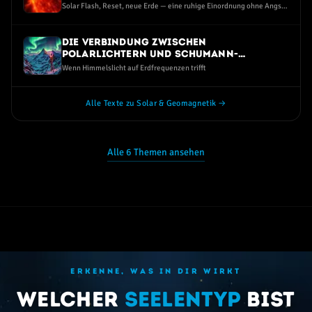
Solar Flash, Reset, neue Erde — eine ruhige Einordnung ohne Angst
und ohne Spott
Die Verbindung zwischen
Polarlichtern und Schumann-
Resonanz-Spitzen
Wenn Himmelslicht auf Erdfrequenzen trifft
Alle Texte zu Solar & Geomagnetik →
Alle 6 Themen ansehen
ERKENNE, WAS IN DIR WIRKT
Welcher
Seelentyp
bist