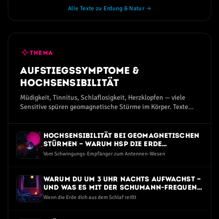
Alle Texte zu Erdung & Natur →
✧
THEMA
Aufstiegssymptome &
Hochsensibilität
Müdigkeit, Tinnitus, Schlaflosigkeit, Herzklopfen — viele
Sensitive spüren geomagnetische Stürme im Körper. Texte
zum Aufstiegssymptom-Spektrum.
Hochsensibilität bei geomagnetischen
Stürmen — warum HSP die Erde
intensiver spüren
Vom Schwingungs-Empfänger zum Antennen-Wesen
Warum du um 3 Uhr nachts aufwachst —
und was es mit der Schumann-Frequenz
zu tun hat
Wenn die Erde dich aus dem Schlaf reißt