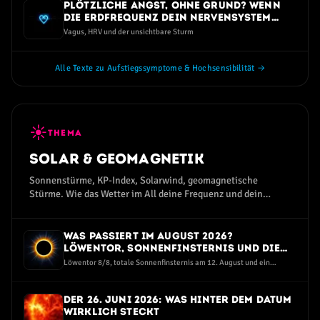
Plötzliche Angst, ohne Grund? Wenn
die Erdfrequenz dein Nervensystem
trifft
Vagus, HRV und der unsichtbare Sturm
Alle Texte zu Aufstiegssymptome & Hochsensibilität →
☀
THEMA
Solar & Geomagnetik
Sonnenstürme, KP-Index, Solarwind, geomagnetische
Stürme. Wie das Wetter im All deine Frequenz und dein
Wohlbefinden beeinflusst.
Was passiert im August 2026?
Löwentor, Sonnenfinsternis und die
dunkelste Perseiden-Nacht seit Jahren
Löwentor 8/8, totale Sonnenfinsternis am 12. August und ein
Sternschnuppen-Maximum bei Neumond — eine ruhige Einordnung
ohne Angst und ohne Hype
Der 26. Juni 2026: Was hinter dem Datum
wirklich steckt