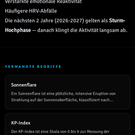
Verstärkte emotionale Reaktivität
Häufigere
HRV
-Abfälle
Die nächsten 2 Jahre (2026-2027) gelten als
Sturm-
Hochphase
— danach klingt die Aktivität langsam ab.
VERWANDTE BEGRIFFE
Sonnenflare
Ein Sonnenflare ist eine plötzliche, intensive Eruption von
Strahlung auf der Sonnenoberfläche, klassifiziert nach
Röntgen-Intensität in die Klassen A, B, C, M und X (jeweils 10-
fach stärker). M- und X-Klasse können geomagnetische
Stürme auslösen, GPS und Funk stören und auf der Erde
KP-Index
Aufstiegssymptome verstärken.
Der KP-Index ist eine Skala von 0 bis 9 zur Messung der