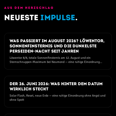
AUS DEM HERZSCHLAG
Neueste
Impulse
.
25. JULI 2026
Was passiert im August 2026? Löwentor,
Sonnenfinsternis und die dunkelste
Perseiden-Nacht seit Jahren
Löwentor 8/8, totale Sonnenfinsternis am 12. August und ein
Sternschnuppen-Maximum bei Neumond — eine ruhige Einordnung
ohne Angst und ohne Hype
11. JUNI 2026
Der 26. Juni 2026: Was hinter dem Datum
wirklich steckt
Solar Flash, Reset, neue Erde — eine ruhige Einordnung ohne Angst und
ohne Spott