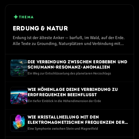
✦
THEMA
Erdung & Natur
Erdung ist der älteste Anker — barfuß, im Wald, auf der Erde.
Alle Texte zu Grounding, Naturplätzen und Verbindung mit
dem Erdmagnetfeld.
Die Verbindung zwischen Erdbeben und
Schumann-Resonanz-Anomalien
Ein Weg zur Entschlüsselung des planetaren Herzschlags
Wie Höhenlage deine Verbindung zu
Erdfrequenzen beeinflusst
Ein tiefer Einblick in die Höhendimension der Erde
Wie Kristallheilung mit den
elektromagnetischen Frequenzen der
Erde verbunden ist
Eine Symphonie zwischen Stein und Magnetfeld