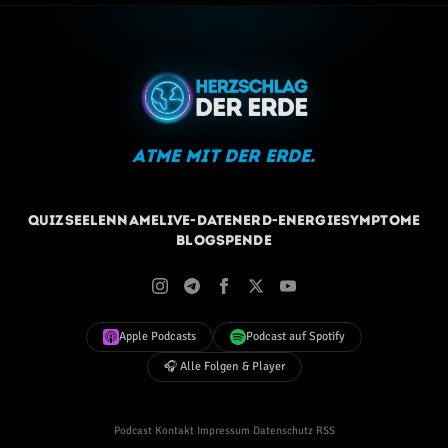
Atme mit der Erde.
Quiz
Seelenname
Live-Daten
Erd-Energie
Symptome
Blog
Spende
Apple Podcasts
Podcast auf Spotify
🎧 Alle Folgen & Player
Podcast
·
Kontakt
·
Impressum
·
Datenschutz
·
RSS