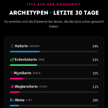
LIVE AUS DER COMMUNITY
Archetypen
·
letzte 30 Tage
So verteilen sich die Elemente bei denen, die das Quiz schon gemacht
haben.
💧
Heilerin
34
%
· WASSER
🌿
Erdenhüterin
31
%
· ERDE
✨
Mystikerin
15
%
· ÄTHER
🔥
Wegbereiterin
11
%
· FEUER
🌬
Weise
10
%
· LUFT