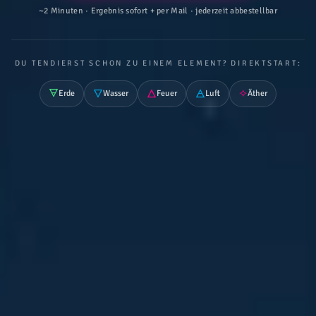
~2 Minuten · Ergebnis sofort + per Mail · jederzeit abbestellbar
DU TENDIERST SCHON ZU EINEM ELEMENT? DIREKTSTART:
🜃
🜄
🜂
🜁
✧
Erde
Wasser
Feuer
Luft
Äther