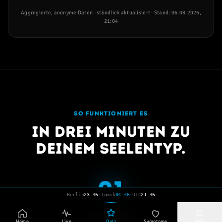
Aggregierte, anonyme Daten · stündlich aktualisiert · Stand:
06.08.2026,
21:04
SO FUNKTIONIERT ES
In drei Minuten zu
deinem Seelentyp.
01
Berlin
23:46
·
Tomsk
04:46
·
UTC
21:46
6 Fragen
Home
Live
Quiz
Symptome
Mehr