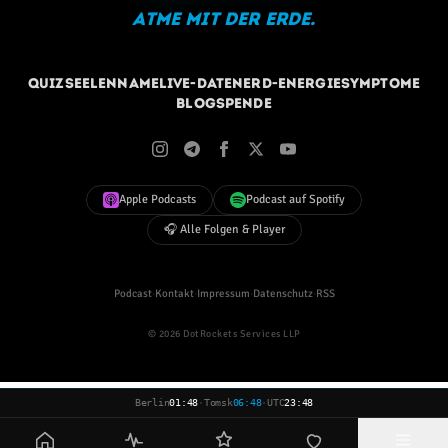
Atme mit der Erde.
Quiz
Seelenname
Live-Daten
Erd-Energie
Symptome
Blog
Spende
Apple Podcasts
Podcast auf Spotify
🎧 Alle Folgen & Player
Podcast
·
Kontakt
·
Impressum
·
Datenschutz
·
RSS
© 2026 DotRockets Services LLP
Berlin
01:48
·
Tomsk
06:48
·
UTC
23:48