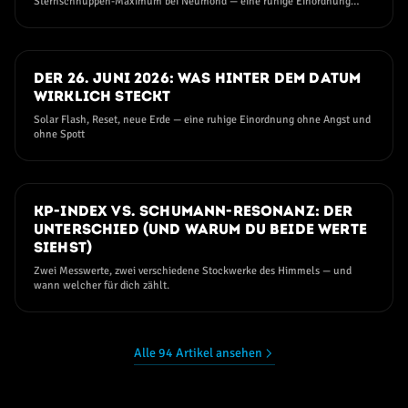
Sternschnuppen-Maximum bei Neumond — eine ruhige Einordnung
ohne Angst und ohne Hype
11. JUNI 2026
Der 26. Juni 2026: Was hinter dem Datum
wirklich steckt
Solar Flash, Reset, neue Erde — eine ruhige Einordnung ohne Angst und
ohne Spott
09. JUNI 2026
Kp-Index vs. Schumann-Resonanz: der
Unterschied (und warum du beide Werte
siehst)
Zwei Messwerte, zwei verschiedene Stockwerke des Himmels — und
wann welcher für dich zählt.
Alle 94 Artikel ansehen