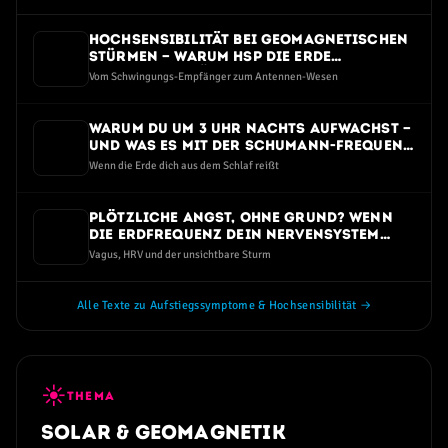
Hochsensibilität bei geomagnetischen
Stürmen — warum HSP die Erde
intensiver spüren
Vom Schwingungs-Empfänger zum Antennen-Wesen
Warum du um 3 Uhr nachts aufwachst —
und was es mit der Schumann-Frequenz
zu tun hat
Wenn die Erde dich aus dem Schlaf reißt
Plötzliche Angst, ohne Grund? Wenn
die Erdfrequenz dein Nervensystem
trifft
Vagus, HRV und der unsichtbare Sturm
Alle Texte zu Aufstiegssymptome & Hochsensibilität →
☀
THEMA
Solar & Geomagnetik