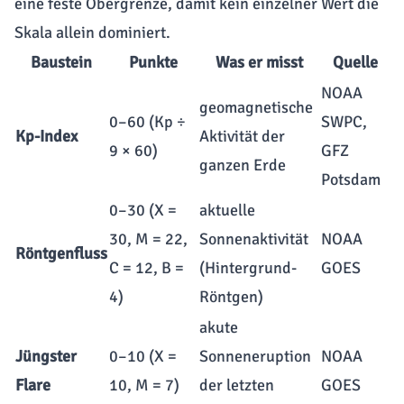
eine feste Obergrenze, damit kein einzelner Wert die
Skala allein dominiert.
Baustein
Punkte
Was er misst
Quelle
NOAA
geomagnetische
0–60 (Kp ÷
SWPC,
Kp-Index
Aktivität der
9 × 60)
GFZ
ganzen Erde
Potsdam
0–30 (X =
aktuelle
30, M = 22,
Sonnenaktivität
NOAA
Röntgenfluss
C = 12, B =
(Hintergrund-
GOES
4)
Röntgen)
akute
Jüngster
0–10 (X =
Sonneneruption
NOAA
Flare
10, M = 7)
der letzten
GOES