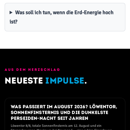
Was soll ich tun, wenn die Erd-Energie hoch
ist?
AUS DEM HERZSCHLAG
Neueste
Impulse
.
25. JULI 2026
Was passiert im August 2026? Löwentor,
Sonnenfinsternis und die dunkelste
Perseiden-Nacht seit Jahren
Löwentor 8/8, totale Sonnenfinsternis am 12. August und ein