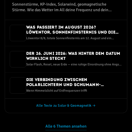
Sonnenstürme, KP-Index, Solarwind, geomagnetische
Stürme. Wie das Wetter im All deine Frequenz und dein
Wohlbefinden beeinflusst.
Was passiert im August 2026?
Löwentor, Sonnenfinsternis und die
dunkelste Perseiden-Nacht seit Jahren
Löwentor 8/8, totale Sonnenfinsternis am 12. August und ein
Sternschnuppen-Maximum bei Neumond — eine ruhige Einordnung
ohne Angst und ohne Hype
Der 26. Juni 2026: Was hinter dem Datum
wirklich steckt
Solar Flash, Reset, neue Erde — eine ruhige Einordnung ohne Angst
und ohne Spott
Die Verbindung zwischen
Polarlichtern und Schumann-
Resonanz-Spitzen
Wenn Himmelslicht auf Erdfrequenzen trifft
Alle Texte zu Solar & Geomagnetik →
Alle 6 Themen ansehen