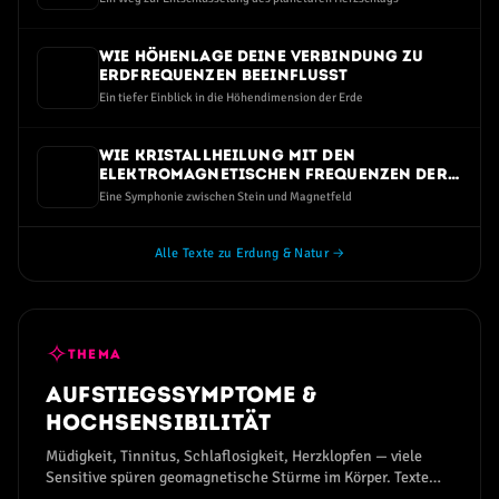
Wie Höhenlage deine Verbindung zu
Erdfrequenzen beeinflusst
Ein tiefer Einblick in die Höhendimension der Erde
Wie Kristallheilung mit den
elektromagnetischen Frequenzen der
Erde verbunden ist
Eine Symphonie zwischen Stein und Magnetfeld
Alle Texte zu Erdung & Natur →
✧
THEMA
Aufstiegssymptome &
Hochsensibilität
Müdigkeit, Tinnitus, Schlaflosigkeit, Herzklopfen — viele
Sensitive spüren geomagnetische Stürme im Körper. Texte
zum Aufstiegssymptom-Spektrum.