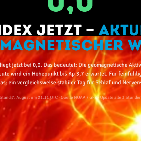
0,0
ndex jetzt —
aktu
magnetischer W
iegt jetzt bei 0,0. Das bedeutet: Die geomagnetische Aktiv
eute wird ein Höhepunkt bis Kp 3,7 erwartet. Für feinfüh
as: ein vergleichsweise stabiler Tag für Schlaf und Nerve
Stand 7. August um 21:11 UTC
· Quelle NOAA / GFZ · Update alle 3 Stunde