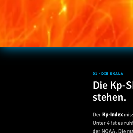
01 · DIE SKALA
Die Kp-S
stehen.
Der
Kp-Index
miss
Unter 4 ist es ru
der NOAA. Die mar