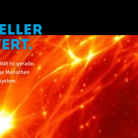
eller
ert.
ität ist gerade
lige Menschen
nsystem.
n