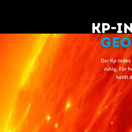
Kp-I
geo
Der Kp-Index l
ruhig. Für h
heißt d