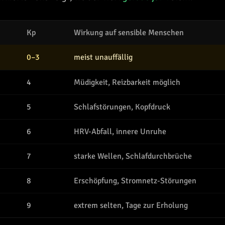
Kp
Wirkung auf sensible Menschen
0–3
meist unauffällig
4
Müdigkeit, Reizbarkeit möglich
5
Schlafstörungen, Kopfdruck
6
HRV-Abfall, innere Unruhe
7
starke Wellen, Schlafdurchbrüche
8
Erschöpfung, Stromnetz-Störungen
9
extrem selten, Tage zur Erholung