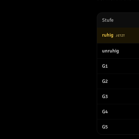
Stufe
ruhig
JETZT
unruhig
G1
G2
G3
G4
G5