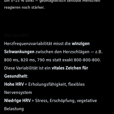
um 5–15 % sinkt — geomagnetisch sensible Menschen
reagieren noch stärker.
Was ist HRV?
Herzfrequenzvariabilität misst die
winzigen
Schwankungen
zwischen den Herzschlägen — z.B.
800 ms, 820 ms, 790 ms statt exakt 800-800-800.
Diese Variabilität ist ein
vitales Zeichen für
Gesundheit
:
Hohe HRV
= Erholungsfähigkeit, flexibles
Nervensystem
Niedrige HRV
= Stress, Erschöpfung, vegetative
Belastung