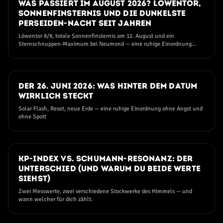
25. JULI 2026
Was passiert im August 2026? Löwentor,
Sonnenfinsternis und die dunkelste
Perseiden-Nacht seit Jahren
Löwentor 8/8, totale Sonnenfinsternis am 12. August und ein
Sternschnuppen-Maximum bei Neumond — eine ruhige Einordnung
ohne Angst und ohne Hype
11. JUNI 2026
Der 26. Juni 2026: Was hinter dem Datum
wirklich steckt
Solar Flash, Reset, neue Erde — eine ruhige Einordnung ohne Angst und
ohne Spott
09. JUNI 2026
Kp-Index vs. Schumann-Resonanz: der
Unterschied (und warum du beide Werte
siehst)
Zwei Messwerte, zwei verschiedene Stockwerke des Himmels — und
wann welcher für dich zählt.