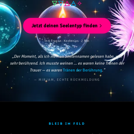
🜃
🜄
🜂
🜁
✧
Jetzt deinen Seelentyp finden
In 6 Fragen · Kostenlos · 2 Min
„Der Moment, als ich meinen Seelennamen gelesen habe, war
sehr berührend. Ich musste weinen … es waren keine Tränen der
Trauer — es waren
Tränen der Berührung
."
— MIRJAM, ECHTE RÜCKMELDUNG
BLEIB IM FELD