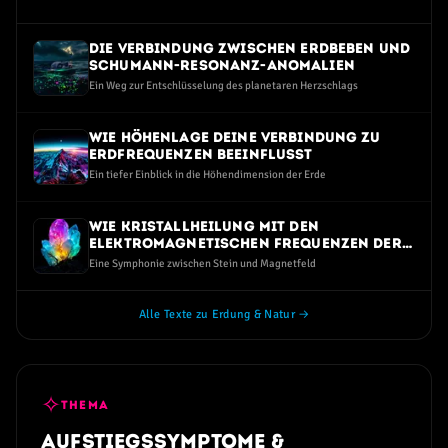
dem Erdmagnetfeld.
Die Verbindung zwischen Erdbeben und
Schumann-Resonanz-Anomalien
Ein Weg zur Entschlüsselung des planetaren Herzschlags
Wie Höhenlage deine Verbindung zu
Erdfrequenzen beeinflusst
Ein tiefer Einblick in die Höhendimension der Erde
Wie Kristallheilung mit den
elektromagnetischen Frequenzen der
Erde verbunden ist
Eine Symphonie zwischen Stein und Magnetfeld
Alle Texte zu Erdung & Natur →
✧
THEMA
Aufstiegssymptome &