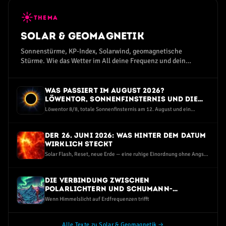
☀
THEMA
Solar & Geomagnetik
Sonnenstürme, KP-Index, Solarwind, geomagnetische
Stürme. Wie das Wetter im All deine Frequenz und dein
Wohlbefinden beeinflusst.
Was passiert im August 2026?
Löwentor, Sonnenfinsternis und die
dunkelste Perseiden-Nacht seit Jahren
Löwentor 8/8, totale Sonnenfinsternis am 12. August und ein
Sternschnuppen-Maximum bei Neumond — eine ruhige Einordnung
ohne Angst und ohne Hype
Der 26. Juni 2026: Was hinter dem Datum
wirklich steckt
Solar Flash, Reset, neue Erde — eine ruhige Einordnung ohne Angst
und ohne Spott
Die Verbindung zwischen
Polarlichtern und Schumann-
Resonanz-Spitzen
Wenn Himmelslicht auf Erdfrequenzen trifft
Alle Texte zu Solar & Geomagnetik →