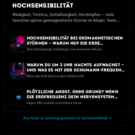
Hochsensibilität
Müdigkeit, Tinnitus, Schlaflosigkeit, Herzklopfen — viele
Sensitive spüren geomagnetische Stürme im Körper. Texte
zum Aufstiegssymptom-Spektrum.
Hochsensibilität bei geomagnetischen
Stürmen — warum HSP die Erde
intensiver spüren
Vom Schwingungs-Empfänger zum Antennen-Wesen
Warum du um 3 Uhr nachts aufwachst —
und was es mit der Schumann-Frequenz
zu tun hat
Wenn die Erde dich aus dem Schlaf reißt
Plötzliche Angst, ohne Grund? Wenn
die Erdfrequenz dein Nervensystem
trifft
Vagus, HRV und der unsichtbare Sturm
Alle Texte zu Aufstiegssymptome & Hochsensibilität →