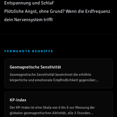
Entspannung und Schlaf
Plötzliche Angst, ohne Grund? Wenn die Erdfrequenz
dein Nervensystem trifft
VERWANDTE BEGRIFFE
Geomagnetische Sensitivität
Geomagnetische Sensitivität bezeichnet die erhöhte
körperliche und emotionale Empfindlichkeit gegenüber
Schwankungen des Erdmagnetfelds. Sie manifestiert sich bei
geomagnetischen Stürmen in HRV-Abfall, Schlafstörungen,
Cortisol-Rhythmus-Verschiebung und Stimmungslage.
KP-Index
Hochsensible Menschen (HSP) reagieren typischerweise
früher und intensiver als die Allgemeinbevölkerung.
Der KP-Index ist eine Skala von 0 bis 9 zur Messung der
globalen geomagnetischen Aktivität, alle 3 Stunden