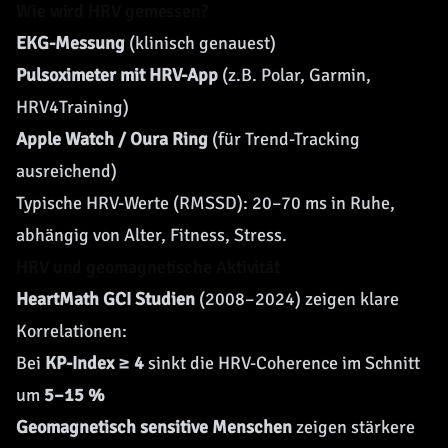
Wie wird HRV gemessen?
EKG-Messung
(klinisch genauest)
Pulsoximeter mit HRV-App
(z.B. Polar, Garmin,
HRV4Training)
Apple Watch / Oura Ring
(für Trend-Tracking
ausreichend)
Typische HRV-Werte (RMSSD): 20–70 ms in Ruhe,
abhängig von Alter, Fitness, Stress.
HRV und geomagnetische Aktivität
HeartMath GCI Studien
(2008–2024) zeigen klare
Korrelationen:
Bei
KP-Index
≥ 4
sinkt die HRV-Coherence im Schnitt
um
5–15 %
Geomagnetisch
sensitive Menschen
zeigen stärkere