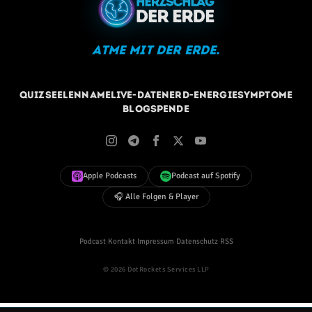
Atme mit der Erde.
Quiz
Seelenname
Live-Daten
Erd-Energie
Symptome
Blog
Spende
Apple Podcasts
Podcast auf Spotify
🎧 Alle Folgen & Player
Podcast
·
Kontakt
·
Impressum
·
Datenschutz
·
RSS
© 2026 DotRockets Services LLP