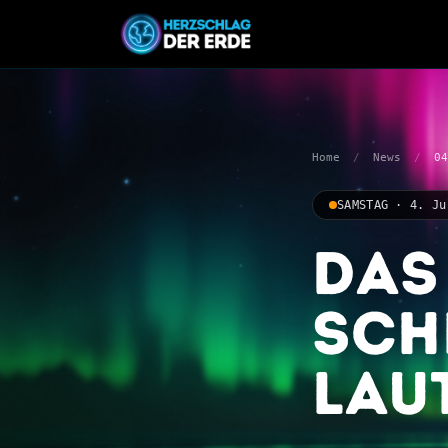
Home
/
News
/
04
SAMSTAG · 4. Ju
Das
sch
lau