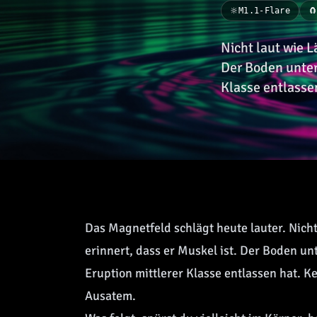
🔆
M1.1-Flare
🧲
Nicht laut wie L
Der Boden unter 
Klasse entlasse
Das Magnetfeld schlägt heute lauter. Nicht
erinnert, dass er Muskel ist. Der Boden un
Eruption mittlerer Klasse entlassen hat. K
Ausatem.