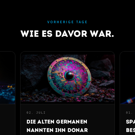
VORHERIGE TAGE
Wie es davor war.
02. JULI
01.
Die alten Germanen
Sp
e
nannten ihn Donar
be