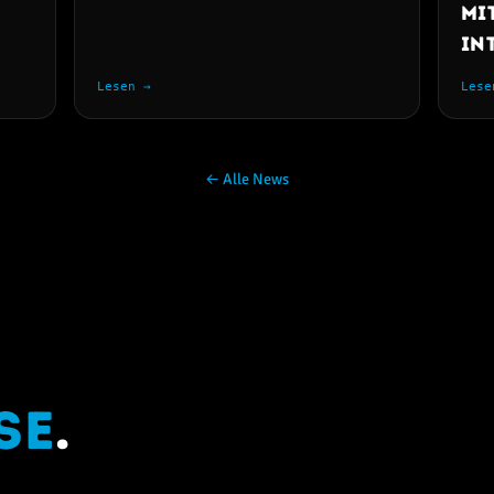
mi
in
Lesen →
Lese
← Alle News
se
.