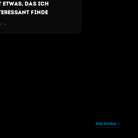
t etwas, das ich
teressant finde
n →
Alle Artikel