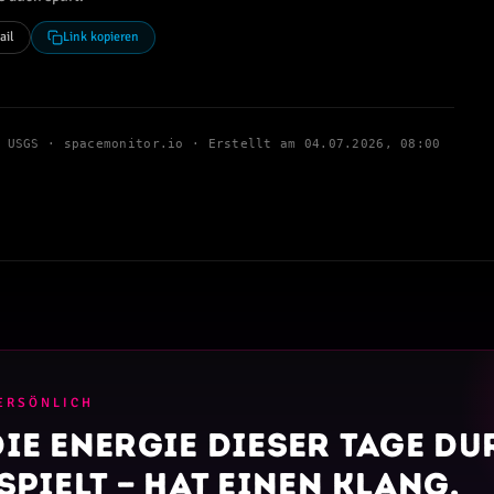
ail
Link kopieren
· USGS · spacemonitor.io · Erstellt am
04.07.2026, 08:00
ERSÖNLICH
ie Energie dieser Tage d
spielt — hat einen Klang.