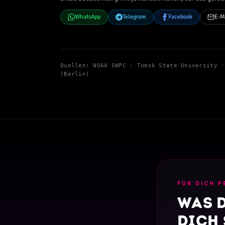
WhatsApp
Telegram
Facebook
E-M
Quellen: NOAA SWPC · Tomsk State University 
(Berlin)
FÜR DICH P
Was d
dich 