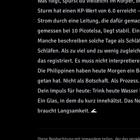
Was folgt, spürst du vielleicht im Körper
Sturm hat einen KP-Wert von 6.0 erreicht 
Strom durch eine Leitung, die dafür gemach
gemessen bei 10 Picotelsa, liegt stabil. E
Manche beschreiben solche Tage als Schläfr
Schläfen. Als zu viel und zu wenig zugleic
das registriert. Es muss nicht interpretie
Die Philippinen haben heute Morgen ein Be
getan hat. Nicht als Botschaft. Als Prozess.
Dein Impuls für heute: Trink heute Wasser
Ein Glas, in dem du kurz innehältst. Das N
braucht Langsamkeit. 🌊
Diese Beobachtung mit jemandem teilen, der das gerad