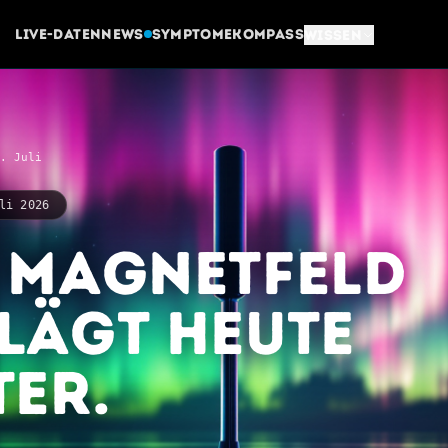
Live-Daten
News
Symptome
Kompass
Wissen
. Juli
li 2026
 Magnetfeld
lägt heute
ter.