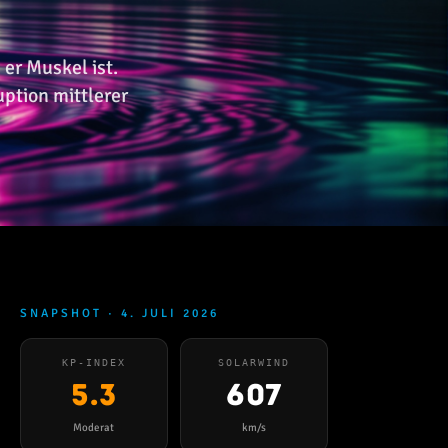
 er Muskel ist.
uption mittlerer
SNAPSHOT · 4. JULI 2026
KP-INDEX
SOLARWIND
5.3
607
Moderat
km/s