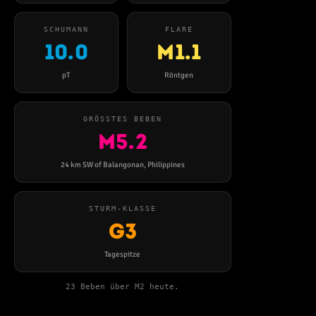
SCHUMANN
FLARE
10.0
M1.1
pT
Röntgen
GRÖSSTES BEBEN
M5.2
24 km SW of Balangonan, Philippines
STURM-KLASSE
G3
Tagespitze
23 Beben über M2 heute.