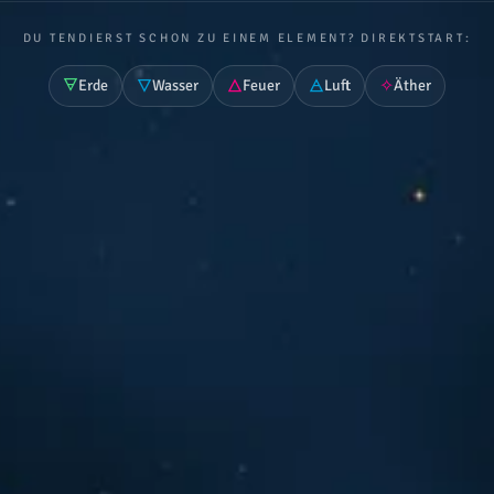
DU TENDIERST SCHON ZU EINEM ELEMENT? DIREKTSTART:
🜃
🜄
🜂
🜁
✧
Erde
Wasser
Feuer
Luft
Äther