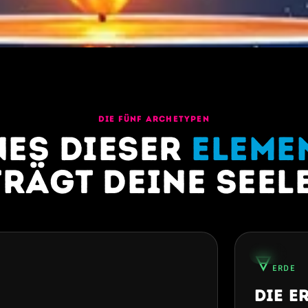
DIE FÜNF ARCHETYPEN
nes dieser
Eleme
trägt deine Seele
30%
🜃
ERDE
Die E