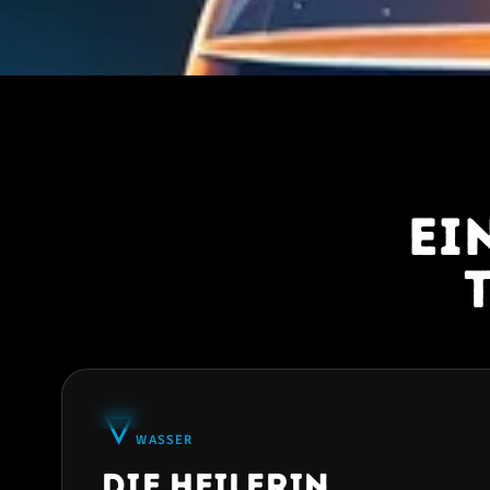
Ei
★
34% AM HÄUFIGSTEN
🜄
WASSER
Die Heilerin