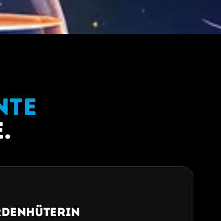
nte
.
rdenhüterin