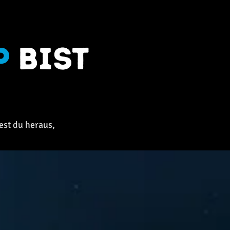
p
bist
est du heraus,