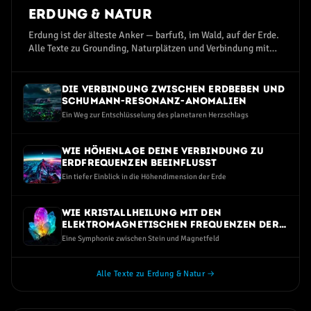
Erdung & Natur
Erdung ist der älteste Anker — barfuß, im Wald, auf der Erde.
Alle Texte zu Grounding, Naturplätzen und Verbindung mit
dem Erdmagnetfeld.
Die Verbindung zwischen Erdbeben und
Schumann-Resonanz-Anomalien
Ein Weg zur Entschlüsselung des planetaren Herzschlags
Wie Höhenlage deine Verbindung zu
Erdfrequenzen beeinflusst
Ein tiefer Einblick in die Höhendimension der Erde
Wie Kristallheilung mit den
elektromagnetischen Frequenzen der
Erde verbunden ist
Eine Symphonie zwischen Stein und Magnetfeld
Alle Texte zu Erdung & Natur →