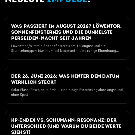
25. JULI 2026
Was passiert im August 2026? Löwentor,
Sonnenfinsternis und die dunkelste
Perseiden-Nacht seit Jahren
Löwentor 8/8, totale Sonnenfinsternis am 12. August und ein
Sternschnuppen-Maximum bei Neumond — eine ruhige Einordnung
ohne Angst und ohne Hype
11. JUNI 2026
Der 26. Juni 2026: Was hinter dem Datum
wirklich steckt
Solar Flash, Reset, neue Erde — eine ruhige Einordnung ohne Angst und
ohne Spott
09. JUNI 2026
Kp-Index vs. Schumann-Resonanz: der
Unterschied (und warum du beide Werte
siehst)