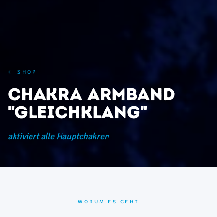
← SHOP
Chakra Armband
"Gleichklang"
aktiviert alle Hauptchakren
WORUM ES GEHT