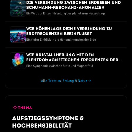
Die Verbindung zwischen Erdbeben und
Schumann-Resonanz-Anomalien
Ein Weg zur Entschlüsselung des planetaren Herzschlags
Wie Höhenlage deine Verbindung zu
Erdfrequenzen beeinflusst
Ein tiefer Einblick in die Höhendimension der Erde
Wie Kristallheilung mit den
elektromagnetischen Frequenzen der
Erde verbunden ist
Eine Symphonie zwischen Stein und Magnetfeld
Alle Texte zu Erdung & Natur →
✧
THEMA
Aufstiegssymptome &
Hochsensibilität