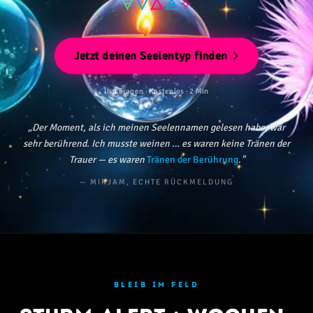
🜃
🜄
🜂
🜁
✧
Jetzt deinen Seelentyp finden
In 6 Fragen · Kostenlos · 2 Min
„Der Moment, als ich meinen Seelennamen gelesen habe, war
sehr berührend. Ich musste weinen … es waren keine Tränen der
Trauer — es waren
Tränen der Berührung
."
— MIRJAM, ECHTE RÜCKMELDUNG
BLEIB IM FELD