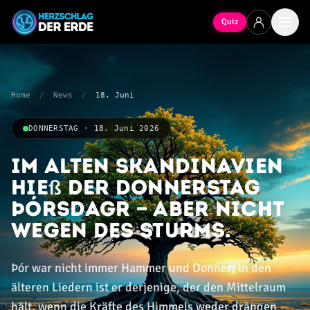
Quiz
Home
/
News
/
18. Juni
DONNERSTAG · 18. Juni 2026
Im alten Skandinavien
hieß der Donnerstag
Þórsdagr — aber nicht
wegen des Sturms.
Þór war nicht immer Hammer und Donner; in den
älteren Liedern ist er derjenige, der den Mittelraum
hält, wenn die Kräfte des Himmels weder drängen