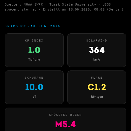
Quellen: NOAA SWPC · Tomsk State University · USGS ·
spacemonitor.io · Erstellt am
18.06.2026, 08:00 (Berlin)
SNAPSHOT · 18. JUNI 2026
KP-INDEX
SOLARWIND
1.0
364
Tiefruhe
km/s
SCHUMANN
FLARE
10.0
C1.2
pT
Röntgen
GRÖSSTES BEBEN
M5.4