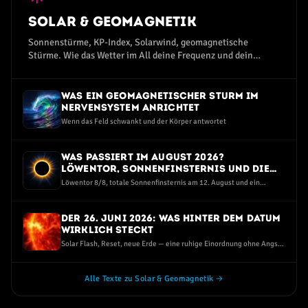
Solar & Geomagnetik
Sonnenstürme, KP-Index, Solarwind, geomagnetische
Stürme. Wie das Wetter im All deine Frequenz und dein
Wohlbefinden beeinflusst.
Was ein geomagnetischer Sturm im
Nervensystem anrichtet
Wenn das Feld schwankt und der Körper antwortet
Was passiert im August 2026?
Löwentor, Sonnenfinsternis und die
dunkelste Perseiden-Nacht seit Jahren
Löwentor 8/8, totale Sonnenfinsternis am 12. August und ein
Sternschnuppen-Maximum bei Neumond — eine ruhige Einordnung
ohne Angst und ohne Hype
Der 26. Juni 2026: Was hinter dem Datum
wirklich steckt
Solar Flash, Reset, neue Erde — eine ruhige Einordnung ohne Angst
und ohne Spott
Alle Texte zu Solar & Geomagnetik →