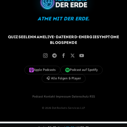
Atme mit der Erde.
Quiz
Seelenname
Live-Daten
Erd-Energie
Symptome
Blog
Spende
Apple Podcasts
Podcast auf Spotify
🎧 Alle Folgen & Player
Podcast
·
Kontakt
·
Impressum
·
Datenschutz
·
RSS
© 2026 DotRockets Services LLP