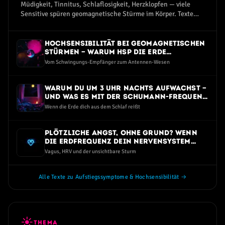
Müdigkeit, Tinnitus, Schlaflosigkeit, Herzklopfen — viele
Sensitive spüren geomagnetische Stürme im Körper. Texte
zum Aufstiegssymptom-Spektrum.
Hochsensibilität bei geomagnetischen
Stürmen — warum HSP die Erde
intensiver spüren
Vom Schwingungs-Empfänger zum Antennen-Wesen
Warum du um 3 Uhr nachts aufwachst —
und was es mit der Schumann-Frequenz
zu tun hat
Wenn die Erde dich aus dem Schlaf reißt
Plötzliche Angst, ohne Grund? Wenn
die Erdfrequenz dein Nervensystem
trifft
Vagus, HRV und der unsichtbare Sturm
Alle Texte zu Aufstiegssymptome & Hochsensibilität →
☀
THEMA