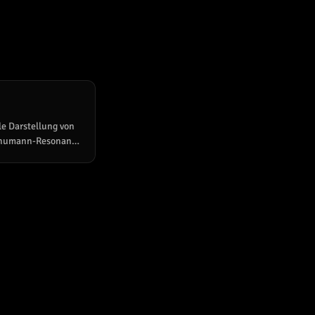
le Darstellung von
Schumann-Resonanz
ch 24h oder 3 Tage),
3–60 Hz). Die
— Blau = ruhig,
iß = maximale