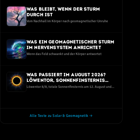
Was bleibt, wenn der Sturm
durch ist
Vom Nachhall im Körper nach geomagnetischer Unruhe
Was ein geomagnetischer Sturm
im Nervensystem anrichtet
Wenn das Feld schwankt und der Körper antwortet
Was passiert im August 2026?
Löwentor, Sonnenfinsternis
und die dunkelste Perseiden-
Löwentor 8/8, totale Sonnenfinsternis am 12. August und
Nacht seit Jahren
ein Sternschnuppen-Maximum bei Neumond — eine ruhige
Einordnung ohne Angst und ohne Hype
Alle Texte zu Solar & Geomagnetik →