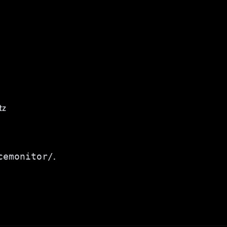
tz
cemonitor/
.