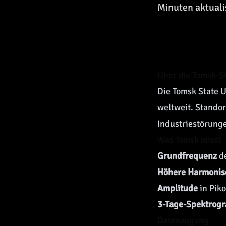
Minuten aktualis
Über die Tomsk-S
Die Tomsk State U
weltweit. Standor
Industriestörung
Was Tomsk misst
Grundfrequenz
d
Höhere
Harmonis
Amplitude
in Piko
3-Tage-
Spektrog
Datenzugang