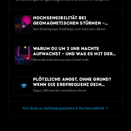
Texte zum Aufstiegssymptom-Spektrum.
Hochsensibilität bei
geomagnetischen Stürmen —
warum HSP die Erde intensiver
Vom Schwingungs-Empfänger zum Antennen-Wesen
spüren
Warum du um 3 Uhr nachts
aufwachst — und was es mit der
Schumann-Frequenz zu tun hat
Wenn die Erde dich aus dem Schlaf reißt
Plötzliche Angst, ohne Grund?
Wenn die Erdfrequenz dein
Nervensystem trifft
Vagus, HRV und der unsichtbare Sturm
Alle Texte zu Aufstiegssymptome & Hochsensibilität →