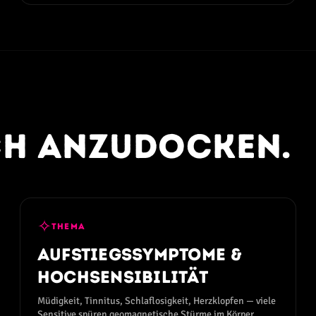
ich anzudocken.
✧
THEMA
Aufstiegssymptome &
Hochsensibilität
Müdigkeit, Tinnitus, Schlaflosigkeit, Herzklopfen — viele
Sensitive spüren geomagnetische Stürme im Körper.