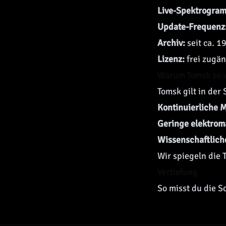
Live-Spektrogra
Update-Frequenz
Archiv:
seit ca. 1
Lizenz:
frei zugän
Warum Tomsk so w
Tomsk gilt in de
Kontinuierliche 
Geringe elektrom
Wissenschaftlich
Wir spiegeln die 
Vertiefung
So misst du die 