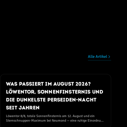
Alle Artikel
25. JULI 2026
Was passiert im August 2026?
Löwentor, Sonnenfinsternis und
die dunkelste Perseiden-Nacht
seit Jahren
Löwentor 8/8, totale Sonnenfinsternis am 12. August und ein
Sternschnuppen-Maximum bei Neumond — eine ruhige Einordnung
ohne Angst und ohne Hype