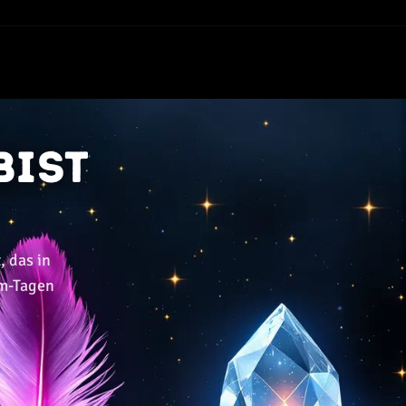
bist
, das in
rm-Tagen