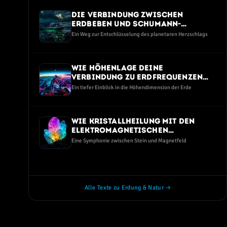
Die Verbindung zwischen
Erdbeben und Schumann-
Resonanz-Anomalien
Ein Weg zur Entschlüsselung des planetaren Herzschlags
Wie Höhenlage deine
Verbindung zu Erdfrequenzen
beeinflusst
Ein tiefer Einblick in die Höhendimension der Erde
Wie Kristallheilung mit den
elektromagnetischen
Frequenzen der Erde verbunden
Eine Symphonie zwischen Stein und Magnetfeld
ist
Alle Texte zu Erdung & Natur →