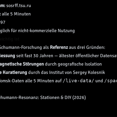
mm:
sosrff.tsu.ru
:
alle 5 Minuten
997
glich für nicht-kommerzielle Nutzung
ichtig ist
r Schumann-Forschung als
Referenz
aus drei Gründen:
Messung
seit fast 30 Jahren — ältester öffentlicher Datensa
agnetische Störungen
durch geografische Isolation
e Kuratierung
durch das Institut von Sergey Kolesnik
Tomsk-Daten alle 5 Minuten auf
/live-data/
und
/spa
Schumann-Resonanz: Stationen & DIY (2026)