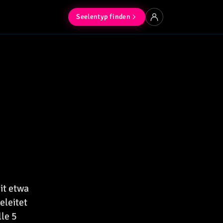
Seelentyp finden
it etwa
eleitet
le 5