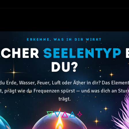
ERKENNE, WAS IN DIR WIRKT
lcher
Seelentyp
du?
du Erde, Wasser, Feuer, Luft oder Äther in dir? Das Element
kt, prägt wie du Frequenzen spürst — und was dich an Stu
trägt.
🜃
🜄
🜂
🜁
✧