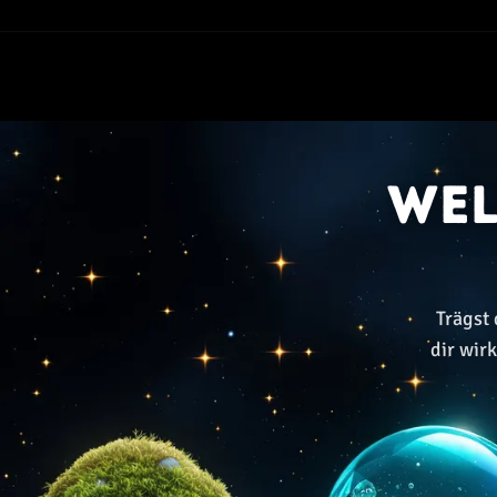
We
Trägst 
dir wir