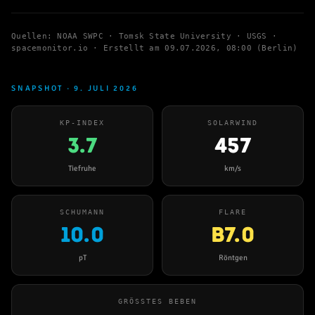
Quellen: NOAA SWPC · Tomsk State University · USGS ·
spacemonitor.io · Erstellt am
09.07.2026, 08:00 (Berlin)
SNAPSHOT · 9. JULI 2026
KP-INDEX
SOLARWIND
3.7
457
Tiefruhe
km/s
SCHUMANN
FLARE
10.0
B7.0
pT
Röntgen
GRÖSSTES BEBEN