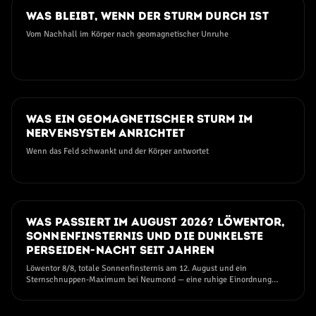
06. AUGUST 2026
Was bleibt, wenn der Sturm durch ist
Vom Nachhall im Körper nach geomagnetischer Unruhe
03. AUGUST 2026
Was ein geomagnetischer Sturm im
Nervensystem anrichtet
Wenn das Feld schwankt und der Körper antwortet
25. JULI 2026
Was passiert im August 2026? Löwentor,
Sonnenfinsternis und die dunkelste
Perseiden-Nacht seit Jahren
Löwentor 8/8, totale Sonnenfinsternis am 12. August und ein
Sternschnuppen-Maximum bei Neumond — eine ruhige Einordnung
ohne Angst und ohne Hype