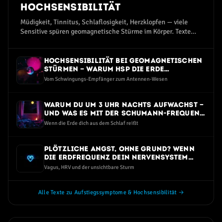
Hochsensibilität
Müdigkeit, Tinnitus, Schlaflosigkeit, Herzklopfen — viele
Sensitive spüren geomagnetische Stürme im Körper. Texte
zum Aufstiegssymptom-Spektrum.
Hochsensibilität bei geomagnetischen
Stürmen — warum HSP die Erde
intensiver spüren
Vom Schwingungs-Empfänger zum Antennen-Wesen
Warum du um 3 Uhr nachts aufwachst —
und was es mit der Schumann-Frequenz
zu tun hat
Wenn die Erde dich aus dem Schlaf reißt
Plötzliche Angst, ohne Grund? Wenn
die Erdfrequenz dein Nervensystem
trifft
Vagus, HRV und der unsichtbare Sturm
Alle Texte zu Aufstiegssymptome & Hochsensibilität →