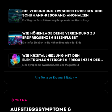
dem Erdmagnetfeld.
Die Verbindung zwischen Erdbeben und
Schumann-Resonanz-Anomalien
Ein Weg zur Entschlüsselung des planetaren Herzschlags
Wie Höhenlage deine Verbindung zu
Erdfrequenzen beeinflusst
Ein tiefer Einblick in die Höhendimension der Erde
Wie Kristallheilung mit den
elektromagnetischen Frequenzen der
Erde verbunden ist
Eine Symphonie zwischen Stein und Magnetfeld
Alle Texte zu Erdung & Natur →
✧
THEMA
Aufstiegssymptome &