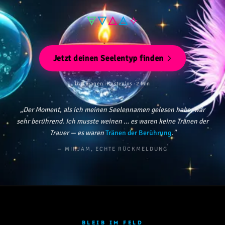
🜃
🜄
🜂
🜁
✧
Jetzt deinen Seelentyp finden
In 6 Fragen · Kostenlos · 2 Min
„Der Moment, als ich meinen Seelennamen gelesen habe, war
sehr berührend. Ich musste weinen … es waren keine Tränen der
Trauer — es waren
Tränen der Berührung
."
— MIRJAM, ECHTE RÜCKMELDUNG
BLEIB IM FELD