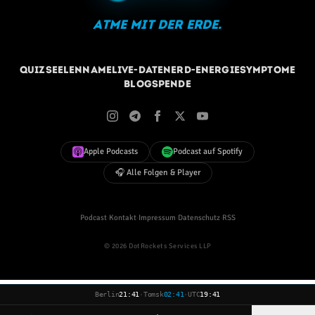
Atme mit der Erde.
Quiz
Seelenname
Live-Daten
Erd-Energie
Symptome
Blog
Spende
Apple Podcasts
Podcast auf Spotify
🎧 Alle Folgen & Player
Podcast
·
Kontakt
·
Impressum
·
Datenschutz
·
RSS
© 2026 DotRockets Services LLP
Berlin
21:41
·
Tomsk
02:41
·
UTC
19:41