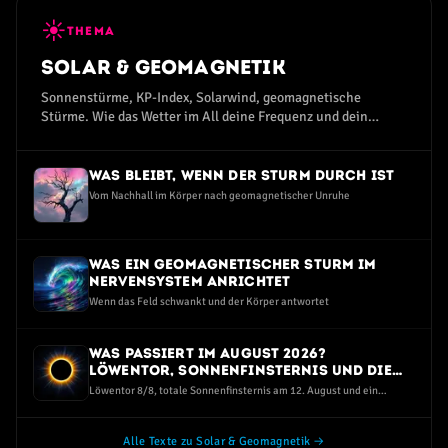
☀
THEMA
Solar & Geomagnetik
Sonnenstürme, KP-Index, Solarwind, geomagnetische
Stürme. Wie das Wetter im All deine Frequenz und dein
Wohlbefinden beeinflusst.
Was bleibt, wenn der Sturm durch ist
Vom Nachhall im Körper nach geomagnetischer Unruhe
Was ein geomagnetischer Sturm im
Nervensystem anrichtet
Wenn das Feld schwankt und der Körper antwortet
Was passiert im August 2026?
Löwentor, Sonnenfinsternis und die
dunkelste Perseiden-Nacht seit Jahren
Löwentor 8/8, totale Sonnenfinsternis am 12. August und ein
Sternschnuppen-Maximum bei Neumond — eine ruhige Einordnung
ohne Angst und ohne Hype
Alle Texte zu Solar & Geomagnetik →