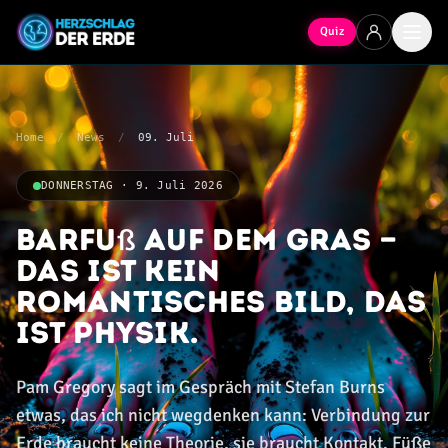
Quiz
Home
/
News
/
09. Juli
DONNERSTAG · 9. Juli 2026
Barfuß auf dem Gras —
das ist kein
romantisches Bild, das
ist Physik.
Pam Gregory sagt im Gespräch mit Stefan Burns
etwas, das ich nicht wegdenken kann: Verbindung zur
Erde braucht keine Theorie, sie braucht Kontakt. Füße