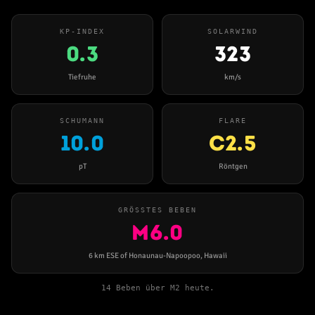
KP-INDEX
SOLARWIND
0.3
323
Tiefruhe
km/s
SCHUMANN
FLARE
10.0
C2.5
pT
Röntgen
GRÖSSTES BEBEN
M6.0
6 km ESE of Honaunau-Napoopoo, Hawaii
14 Beben über M2 heute.