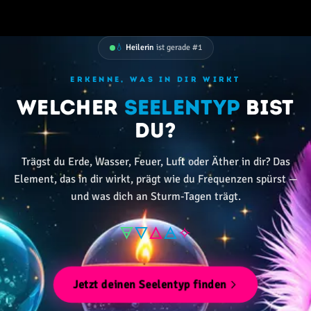
💧
Heilerin
ist gerade #1
ERKENNE, WAS IN DIR WIRKT
Welcher
Seelentyp
bist
du?
Trägst du Erde, Wasser, Feuer, Luft oder Äther in dir? Das
Element, das in dir wirkt, prägt wie du Frequenzen spürst —
und was dich an Sturm-Tagen trägt.
🜃
🜄
🜂
🜁
✧
Jetzt deinen Seelentyp finden