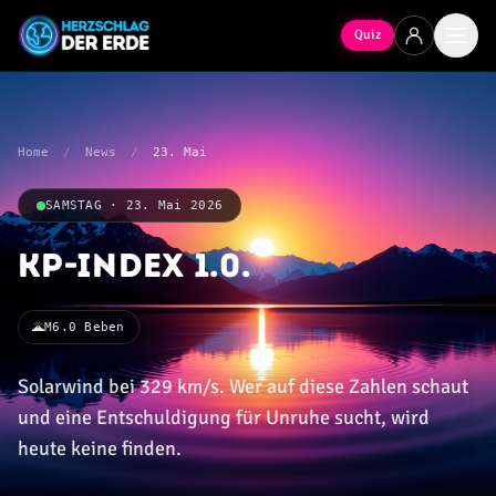
Quiz
Home
/
News
/
23. Mai
SAMSTAG · 23. Mai 2026
KP-Index 1.0.
🌋
M6.0 Beben
Solarwind bei 329 km/s. Wer auf diese Zahlen schaut
und eine Entschuldigung für Unruhe sucht, wird
heute keine finden.