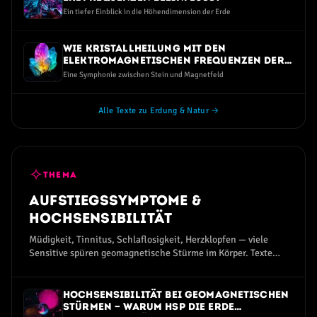
Ein tiefer Einblick in die Höhendimension der Erde
Wie Kristallheilung mit den
elektromagnetischen Frequenzen der
Erde verbunden ist
Eine Symphonie zwischen Stein und Magnetfeld
Alle Texte zu Erdung & Natur →
✧
THEMA
Aufstiegssymptome &
Hochsensibilität
Müdigkeit, Tinnitus, Schlaflosigkeit, Herzklopfen — viele
Sensitive spüren geomagnetische Stürme im Körper. Texte
zum Aufstiegssymptom-Spektrum.
Hochsensibilität bei geomagnetischen
Stürmen — warum HSP die Erde