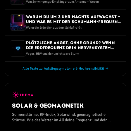
intensiver spüren
Vom Schwingungs-Empfänger zum Antennen-Wesen
Warum du um 3 Uhr nachts aufwachst —
und was es mit der Schumann-Frequenz
zu tun hat
Wenn die Erde dich aus dem Schlaf reißt
Plötzliche Angst, ohne Grund? Wenn
die Erdfrequenz dein Nervensystem
trifft
Vagus, HRV und der unsichtbare Sturm
Alle Texte zu Aufstiegssymptome & Hochsensibilität →
☀
THEMA
Solar & Geomagnetik
Sonnenstürme, KP-Index, Solarwind, geomagnetische
Stürme. Wie das Wetter im All deine Frequenz und dein
Wohlbefinden beeinflusst.