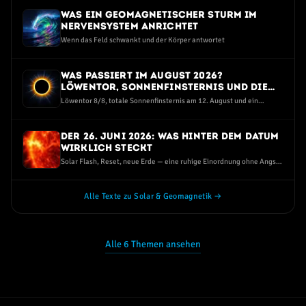
Was ein geomagnetischer Sturm im
Nervensystem anrichtet
Wenn das Feld schwankt und der Körper antwortet
Was passiert im August 2026?
Löwentor, Sonnenfinsternis und die
dunkelste Perseiden-Nacht seit Jahren
Löwentor 8/8, totale Sonnenfinsternis am 12. August und ein
Sternschnuppen-Maximum bei Neumond — eine ruhige Einordnung
ohne Angst und ohne Hype
Der 26. Juni 2026: Was hinter dem Datum
wirklich steckt
Solar Flash, Reset, neue Erde — eine ruhige Einordnung ohne Angst
und ohne Spott
Alle Texte zu Solar & Geomagnetik →
Alle 6 Themen ansehen