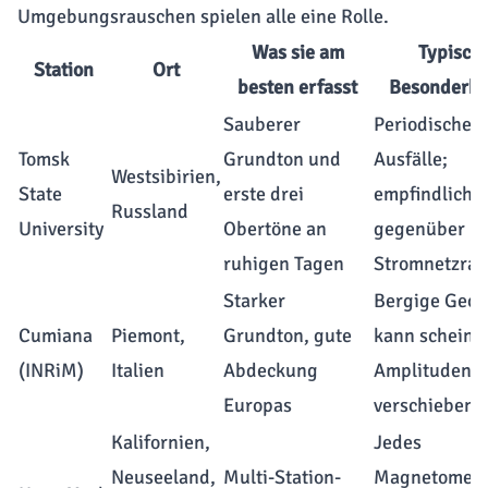
Umgebungsrauschen spielen alle eine Rolle.
Was sie am
Typisch
Station
Ort
besten erfasst
Besonderhe
Sauberer
Periodische
Tomsk
Grundton und
Ausfälle;
Westsibirien,
State
erste drei
empfindlich
Russland
University
Obertöne an
gegenüber lo
ruhigen Tagen
Stromnetzra
Starker
Bergige Geol
Cumiana
Piemont,
Grundton, gute
kann scheinb
(INRiM)
Italien
Abdeckung
Amplitudenb
Europas
verschieben
Kalifornien,
Jedes
Neuseeland,
Multi-Station-
Magnetomete