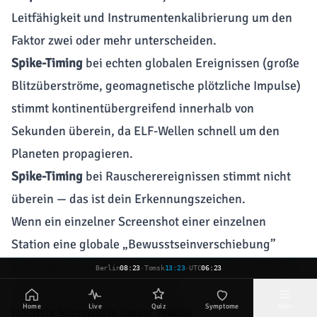
Leitfähigkeit und Instrumentenkalibrierung um den
Faktor zwei oder mehr unterscheiden.
Spike-Timing
bei echten globalen Ereignissen (große
Blitzüberströme, geomagnetische plötzliche Impulse)
stimmt kontinentübergreifend innerhalb von
Sekunden überein, da ELF-Wellen schnell um den
Planeten propagieren.
Spike-Timing
bei Rauscherereignissen stimmt nicht
überein — das ist dein Erkennungszeichen.
Wenn ein einzelner Screenshot einer einzelnen
Station eine globale „Bewusstseinverschiebung”
behauptet, kreuzchecke es gegen eine zweite Station,
Berlin
08:23
·
Tomsk
13:23
·
UTC
06:23
bevor du es als real behandelst.
Home
Live
Quiz
Symptome
Mehr
Höchste Messwerte dieser Woche