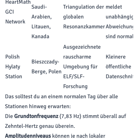
HeartMath
Saudi-
Triangulation der
meldet
GCI
Arabien,
globalen
unabhängig;
Network
Litauen,
Resonanzkammer
Abweichung
Kanada
sind normal
Ausgezeichnete
Polish
rauscharme
Kleinere
Bieszczady-
Hylaty
Umgebung für
öffentliche
Berge, Polen
Station
ELF/SLF-
Datenschnitts
Forschung
Das solltest du an einem normalen Tag über alle
Stationen hinweg erwarten:
Die
Grundtonfrequenz
(7,83 Hz) stimmt überall auf
Zehntel-Hertz genau überein.
Amplitudenniveaus
können je nach lokaler