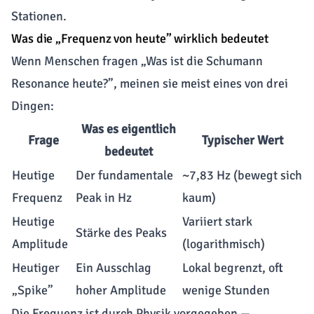
Stationen.
Was die „Frequenz von heute” wirklich bedeutet
Wenn Menschen fragen „Was ist die Schumann
Resonance heute?”, meinen sie meist eines von drei
Dingen:
Was es eigentlich
Frage
Typischer Wert
bedeutet
Heutige
Der fundamentale
~7,83 Hz (bewegt sich
Frequenz
Peak in Hz
kaum)
Heutige
Variiert stark
Stärke des Peaks
Amplitude
(logarithmisch)
Heutiger
Ein Ausschlag
Lokal begrenzt, oft
„Spike”
hoher Amplitude
wenige Stunden
Die Frequenz ist durch Physik vorgegeben —