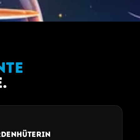
nte
.
rdenhüterin