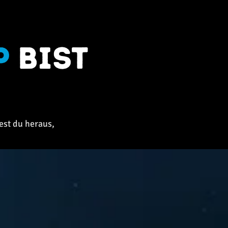
p
bist
est du heraus,