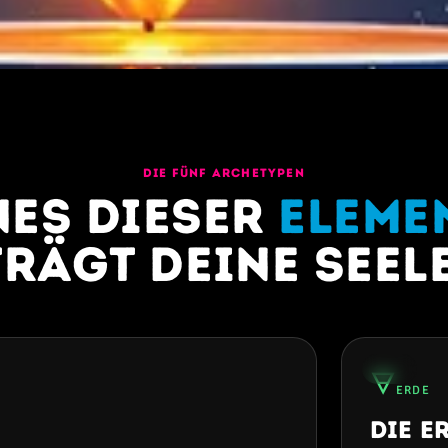
DIE FÜNF ARCHETYPEN
nes dieser
Eleme
trägt deine Seele
29%
🜃
ERDE
Die E