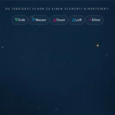
DU TENDIERST SCHON ZU EINEM ELEMENT? DIREKTSTART:
🜃
🜄
🜂
🜁
✧
Erde
Wasser
Feuer
Luft
Äther