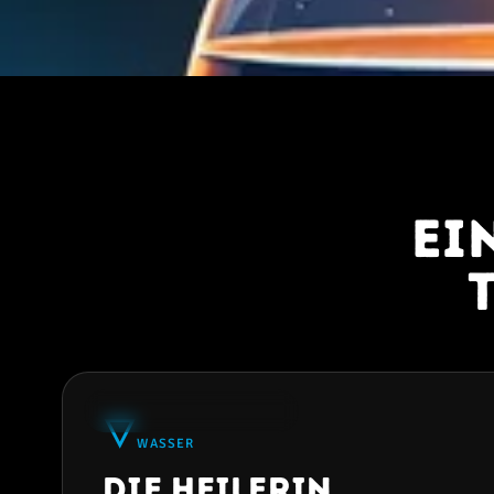
Ei
★
34% AM HÄUFIGSTEN
🜄
WASSER
Die Heilerin