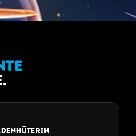
nte
.
rdenhüterin