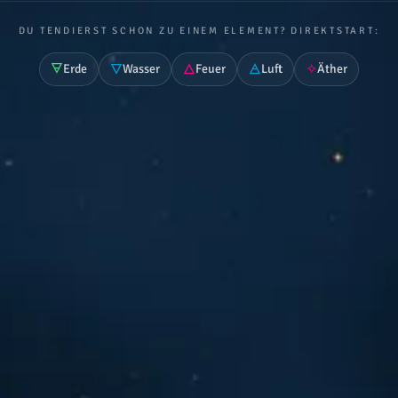
DU TENDIERST SCHON ZU EINEM ELEMENT? DIREKTSTART:
🜃
🜄
🜂
🜁
✧
Erde
Wasser
Feuer
Luft
Äther