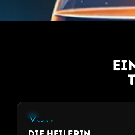
Ei
★
33% AM HÄUFIGSTEN
🜄
WASSER
Die Heilerin