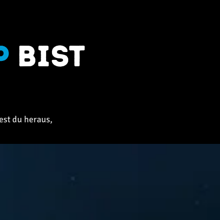
p
bist
est du heraus,