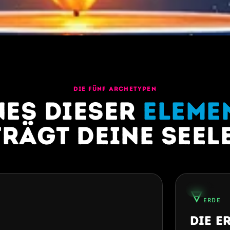
DIE FÜNF ARCHETYPEN
nes dieser
Eleme
trägt deine Seele
30%
🜃
ERDE
Die E