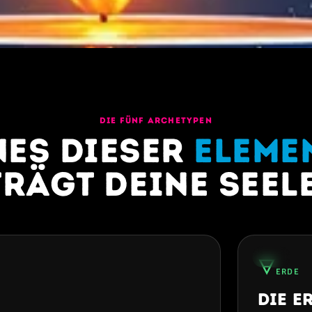
DIE FÜNF ARCHETYPEN
nes dieser
Eleme
trägt deine Seele
30%
🜃
ERDE
Die E