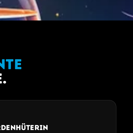
nte
.
rdenhüterin