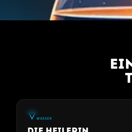
Ei
★
33% AM HÄUFIGSTEN
🜄
WASSER
Die Heilerin