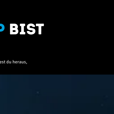
p
bist
est du heraus,