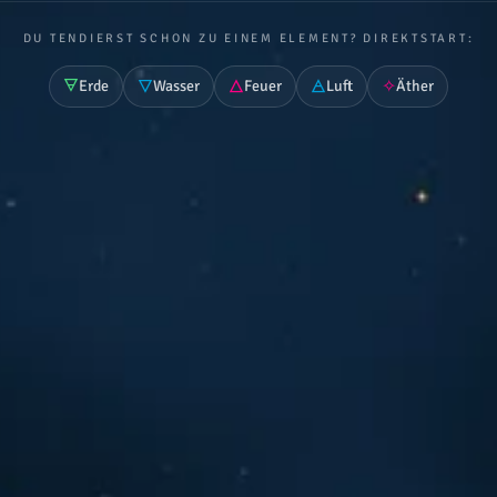
DU TENDIERST SCHON ZU EINEM ELEMENT? DIREKTSTART:
🜃
🜄
🜂
🜁
✧
Erde
Wasser
Feuer
Luft
Äther