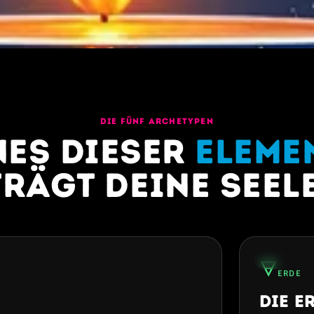
DIE FÜNF ARCHETYPEN
nes dieser
Eleme
trägt deine Seele
30%
🜃
ERDE
Die E