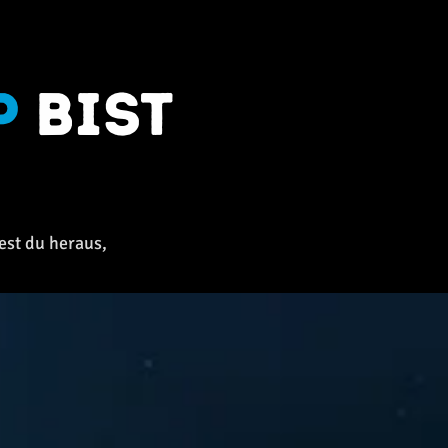
p
bist
est du heraus,