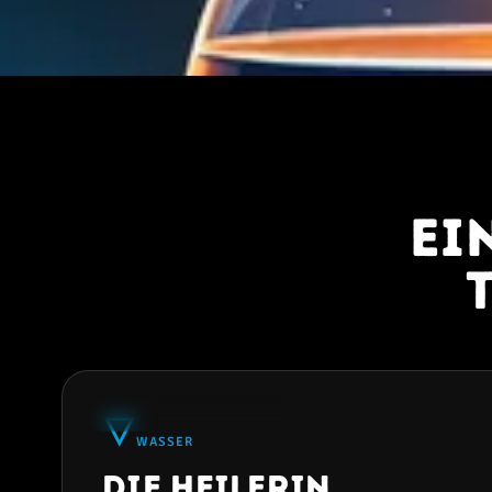
Ei
★
34% AM HÄUFIGSTEN
🜄
WASSER
Die Heilerin