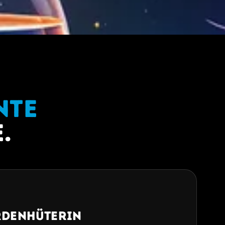
nte
.
rdenhüterin