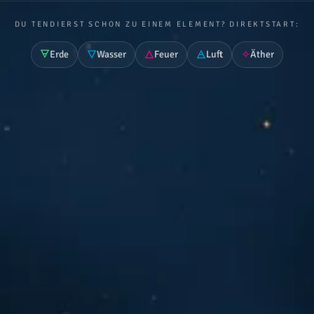
DU TENDIERST SCHON ZU EINEM ELEMENT? DIREKTSTART:
🜃
🜄
🜂
🜁
✧
Erde
Wasser
Feuer
Luft
Äther