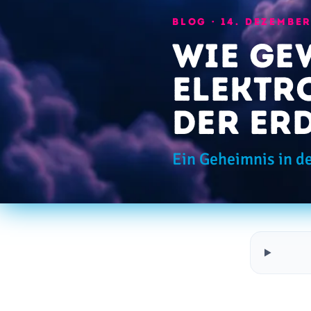
BLOG ·
14. DEZEMBER
Wie Ge
elektr
der Er
Ein Geheimnis in de