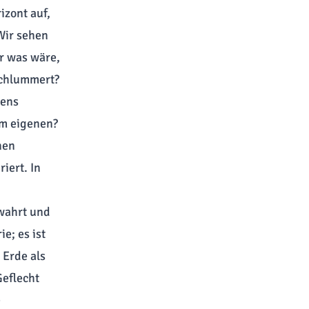
izont auf,
Wir sehen
er was wäre,
 schlummert?
dens
em eigenen?
nen
iert. In
wahrt und
e; es ist
 Erde als
Geflecht
e