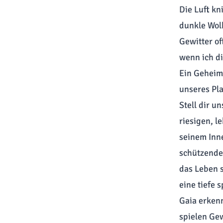
Die Luft kn
dunkle Wolk
Gewitter of
wenn ich di
Ein Geheim
unseres Pla
Stell dir u
riesigen, l
seinem Inne
schützende
das Leben s
eine tiefe 
Gaia erken
spielen Gew