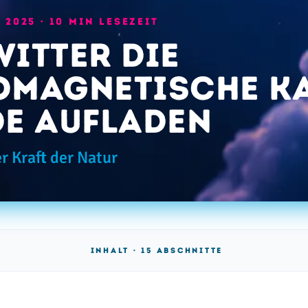
 2025
· 10 MIN LESEZEIT
witter die
omagnetische Ka
de aufladen
r Kraft der Natur
INHALT · 15 ABSCHNITTE