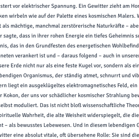
istert vor elektrischer Spannung. Ein Gewitter zieht am Hor
en wirbeln wie auf der Palette eines kosmischen Malers. 
t als mächtige, manchmal zerstörerische Naturkräfte – ab
r sagte, dass in ihrer rohen Energie ein tiefes Geheimnis
nis, das in den Grundfesten des energetischen Wohlbefin
neten verankert ist und – daraus folgend – auch in unser
nsere Erde nicht nur als eine feste Kugel vor, sondern als ei
ebendigen Organismus, der ständig atmet, schnurrt und vibr
rn liegt ein ausgeklügeltes elektromagnetisches Feld, ein
r Kokon, der uns vor schädlicher kosmischer Strahlung be
elbst moduliert. Das ist nicht bloß wissenschaftliche Theori
spirituelle Wahrheit, die alte Weisheit widerspiegelt, die die
nt – als bewusstes Lebewesen. Und in diesem lebendigen 
itter eine absolut vitale, oft übersehene Rolle: Sie sind di