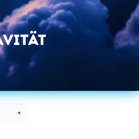
vität
+